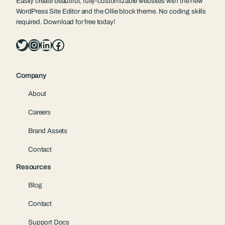
Easily create beautiful, fully-customizable websites with the new
WordPress Site Editor and the Ollie block theme. No coding skills
required. Download for free today!
Twitter
Instagram
LinkedIn
Facebook
Company
About
Careers
Brand Assets
Contact
Resources
Blog
Contact
Support Docs