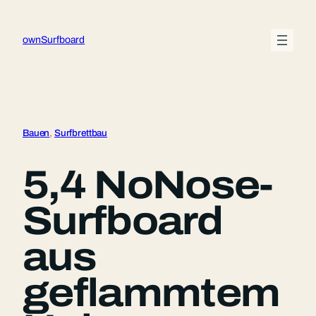
Zum
Inhalt
ownSurfboard
springen
Bauen
, 
Surfbrettbau
5,4 NoNose-
Surfboard
aus
geflammtem