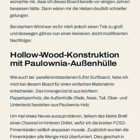
wünschte mir, dass ich dieses Board bereits vor einigen Jahren
besessen hätte. Dann wären mir die Halsen deutlich schneller
gelungen.
Bei starkem Wind war es für mich jedoch einen Tick zu groß
und deswegen gibt es nun einen kleineren, leicht modifizierten
Nachfolger.
Hollow-Wood-Konstruktion
mit Paulownia-Außenhülle
Wie auch bei parallel entstandenen 5,8’er Surfboard, habe ich
mich bei diesem Board für einen einfachen Materialmix
entschieden. Das Innengerüst ist aus leichtem
Pappelsperrholz, die Außenhülle (Rails, Nose, Tail, Ober- und
Unterdeck) bestehen aus Paulownia-Holz.
Um mal etwas Neues auszuprobieren, bekam das kleine Brett
einen Channel im hinteren Drittel, wofür ich die breiten FCS2-
Finnenkästen seitlich anpassen musste. Zusätzlich wurden die
Finnenkästen alle Wenge-Holz überfurniert. Dies geschah in