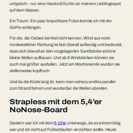
untypisch – nur eine Handvoll Surfer an meinem Lieblingsspot
auf dem Wasser.
Ein Traum. Ein paar brauchbare Fotos konnte ich mit der
GoPro einfangen.
Für die, die Ostsee bei Kiel nicht kennen, Wind aus nord-
nordwestlicher Richtung ist fast überall auflandig und bedeutet,
dass sich überall an den vorgelagerten Sandbänke schöne
kleine Wellen aufbauen. Und ab 6 Windstärken können sie
auch mal größer ausfallen. Jetzt am Wochenende wurden sie
stellenweise kopfhoch.
Und da die Küste lang ist, kann man nahezu endlos parallel
zum Strand fahren und wunderbar die Wellen abreiten.
Strapless mit dem 5,4’er
NoNose-Board
Gestern war ich mit dem
5,10’er
unterwegs, da es extrem böig
war und ich nicht auf Fußschlaufen verzichten wollte. Heute