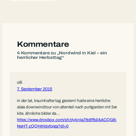
Kommentare
4 Kommentare zu „Nordwind in Kiel – ein
herrlicher Herbsttag“
olli
7. September 2015
in der tat, traumhafter tag gestern! hatte eine herrliche
alaia downwindtour von altenteil nach puttgarden mit 5er
kite. ähnliche bilder da…
https://www.dropbox.com/sh/dy4nija7rb8ffbl/AACQG6-
NeHT-zQQHrHdxfqiga?dl=0