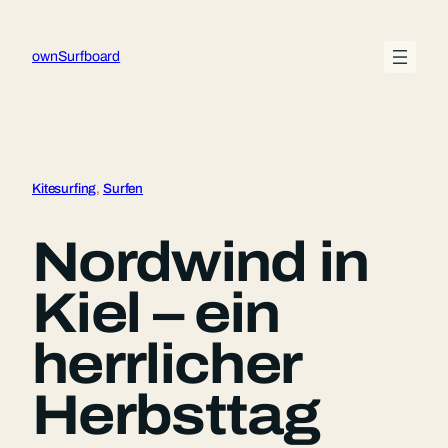
Zum
Inhalt
ownSurfboard
springen
Kitesurfing
, 
Surfen
Nordwind in
Kiel – ein
herrlicher
Herbsttag