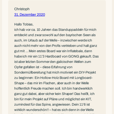
Christoph
31. Dezember 2020
Hallo Tobias,
ich hab vor ca. 10 Jahren das Standuppaddeln für mich
entdeckt und zwar sowohl auf den bayrischen Seen als
auch, im Urlaub auf der Welle – inzwischen werde ich
auch nicht mehr von den Profis vertrieben und halt ganz
gut mit … Mein erstes Board war ein Inflatebale, dann
habe ich mir ein 11’3 Hardboard von GONG gekauft. Das
ist aber letzten Sommer den galicischen Wellen zum
Opfer gefallen ist – diese Erfahrung von
Sondermüllbereitung hat mich motiviert ein DIY-Projekt
zu beginnen: Ein Hollow-Holz Board mit Longboard-
Shape – das mir im Flachen, aber auch in der Welle
hoffentlich Freude machen soll. Ich bin handwerklich
ganz gut dabei, aber sicher kein Shaper! Das heißt, ich
bin für mein Projekt auf Pläne und möglichst ein KIT,
zumindest für das Spine, angewiesen. Dein 11’6 ist
wirklich wunderschön!! – hat es sich denn in der Welle