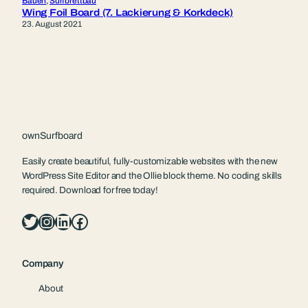
Bauen
, 
Surfbrettbau
Wing Foil Board (7. Lackierung & Korkdeck)
23. August 2021
ownSurfboard
Easily create beautiful, fully-customizable websites with the new
WordPress Site Editor and the Ollie block theme. No coding skills
required. Download for free today!
Twitter
Instagram
LinkedIn
Facebook
Company
About