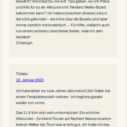
bewährt? Könntest Du mir evtl. Tips geben, wo ich Pläne
und Kits für so ein Allround-(mit Tendenz Welle)-Board
bekommen kann? Ich habe inzwischen diverse Links in
der USA gefunden – die Infos über die Boards sind aber
immer ziemlich minimalistisch … Für Hilfe, vielleicht auch
von einem anderen Leser dieser Seiten, wäre ich sehr
dankbar!
Christoph
Tobias
12. Januar 2021
Ich habe leider vor zwei Jahren alle meine CAD-Daten bei
einem Festplattencrash verloren. Ich beginne gerade
wieder von vorne.
Das 11,6 fuhr sich sehr umkomplziert. Ein schöner
Allrounder – für kleine Touren auf flachem Wasser sowie in
kleinen Wellen bis 70cm war er echt gut. Ich hatte mir das