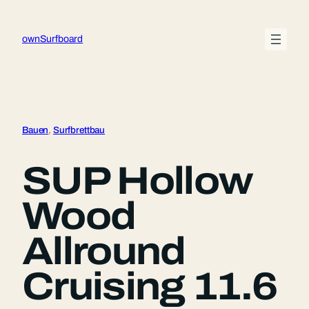
Zum
Inhalt
ownSurfboard
springen
Bauen
, 
Surfbrettbau
SUP Hollow
Wood
Allround
Cruising 11.6