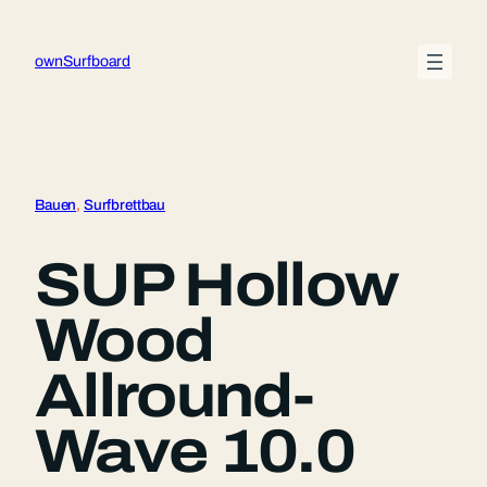
Zum
Inhalt
ownSurfboard
springen
Bauen
, 
Surfbrettbau
SUP Hollow
Wood
Allround-
Wave 10.0