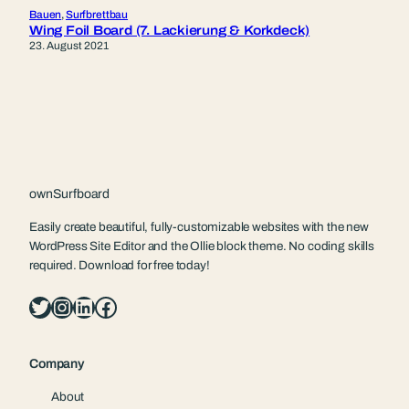
Bauen
, 
Surfbrettbau
Wing Foil Board (7. Lackierung & Korkdeck)
23. August 2021
ownSurfboard
Easily create beautiful, fully-customizable websites with the new
WordPress Site Editor and the Ollie block theme. No coding skills
required. Download for free today!
Twitter
Instagram
LinkedIn
Facebook
Company
About