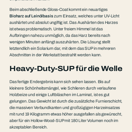
Beim abschließende Gloss-Coat kommt ein neuartiges
Bioharz auf Leinölbasis
zum Einsatz, welches unter UV-Licht
aushärtet und absolut ungiftig ist. Das Aushärten des Harzes
ist etwas problematisch. Unter freiem Himmel ist das
Aufbringen nahezu unmöglich, da das Harz bereits nach
wenigen Minuten anfängt auszuhärten. Die Lösung stellt
letztendlich ein Solarium dar, mit dem das SUP in mehreren
Abschnitten in der Werkstatt bestrahlt werden kann.
Heavy-Duty-SUP für die Welle
Das fertige Endergebnis kann sich sehen lassen. Bis auf
kleinere Schönheitsmängel, wie Schlieren durch verlaufene
Holzbeize und einige Luftbläschen im Laminat, ist es gut
gelungen. Das Gewicht ist durch die zusätzliche Furnierschicht,
die massiven Verbundkanten und großzügigen Harzeinsatzes
mit rund 19 Kilogramm etwas höher ausgefallen als gewünscht,
aber für ein Hollow-Wood-SUP mit 180 Liter Volumen noch im
akzeptablen Bereich.