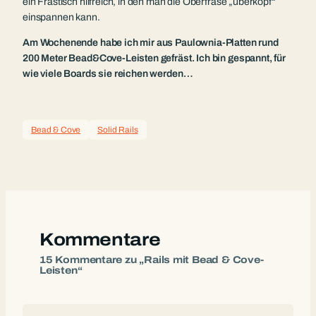
ein Frästisch hilfreich, in den man die Oberfräse „überkopf“
einspannen kann.
Am Wochenende habe ich mir aus Paulownia-Platten rund
200 Meter Bead&Cove-Leisten gefräst. Ich bin gespannt, für
wie viele Boards sie reichen werden…
Bead & Cove
Solid Rails
Kommentare
15 Kommentare zu „Rails mit Bead & Cove-
Leisten“