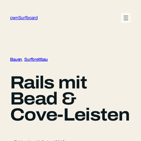
Zum
Inhalt
ownSurfboard
springen
Bauen
, 
Surfbrettbau
Rails mit
Bead &
Cove-Leisten