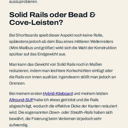
auszuprobieren.
Solid Rails oder Bead &
Cove-Leisten?
Bei Shortboards spielt dieser Aspekt noch keine Rolle,
spätestens jedoch ab dem Bau eines mittleren Wellenreiters
(Mini-Malibus und größer) wirkt sich die Wahl der Konstruktion
spürbar auf das Endgewicht aus.
Man kann das Gewicht von Solid Rails noch in Maßen
reduzieren, indem man leichtere Korkschichten einfügt oder
die Rails von innen ausfräst. Irgendwann stößt man jedoch an
Grenzen.
Bei meinem ersten
Hybrid-Kiteboard
und meinem letzten
Allround-SUP
habe ich etwas getrickst und die Rails
abgeschrägt, wodurch die effektive Dicke der Kanten reduziert
wird. Die sogenannten
Down- oder Stealth-Rails
haben sich
bewährt, die Fixierung beim Verleimen ist jedoch sehr
aufwendig.