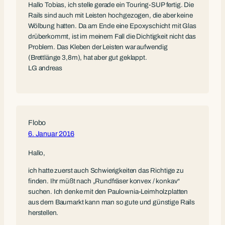
Hallo Tobias, ich stelle gerade ein Touring-SUP fertig. Die
Rails sind auch mit Leisten hochgezogen, die aber keine
Wölbung hatten. Da am Ende eine Epoxyschicht mit Glas
drüberkommt, ist im meinem Fall die Dichtigkeit nicht das
Problem. Das Kleben der Leisten war aufwendig
(Brettlänge 3,8m), hat aber gut geklappt.
LG andreas
Flobo
6. Januar 2016
Hallo,
ich hatte zuerst auch Schwierigkeiten das Richtige zu
finden. Ihr müßt nach „Rundfräser konvex / konkav“
suchen. Ich denke mit den Paulownia-Leimholzplatten
aus dem Baumarkt kann man so gute und günstige Rails
herstellen.