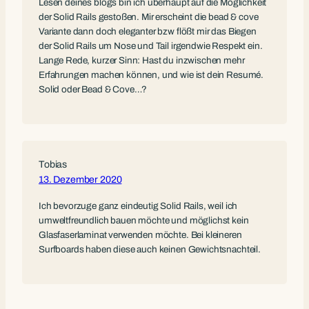
Lesen deines blogs bin ich überhaupt auf die Möglichkeit
der Solid Rails gestoßen. Mir erscheint die bead & cove
Variante dann doch eleganter bzw flößt mir das Biegen
der Solid Rails um Nose und Tail irgendwie Respekt ein.
Lange Rede, kurzer Sinn: Hast du inzwischen mehr
Erfahrungen machen können, und wie ist dein Resumé.
Solid oder Bead & Cove…?
Tobias
13. Dezember 2020
Ich bevorzuge ganz eindeutig Solid Rails, weil ich
umweltfreundlich bauen möchte und möglichst kein
Glasfaserlaminat verwenden möchte. Bei kleineren
Surfboards haben diese auch keinen Gewichtsnachteil.