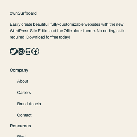
ownSurfboard
Easily create beautiful, fully-customizable websites with the new
WordPress Site Editor and the Ollie block theme. No coding skills
required. Download for free today!
Twitter
Instagram
LinkedIn
Facebook
Company
About
Careers
Brand Assets
Contact
Resources
Blog