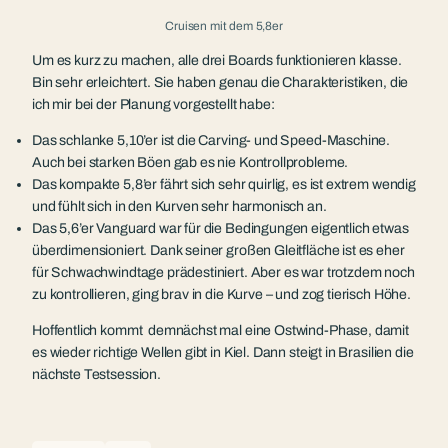
Cruisen mit dem 5,8er
Um es kurz zu machen, alle drei Boards funktionieren klasse.
Bin sehr erleichtert. Sie haben genau die Charakteristiken, die
ich mir bei der Planung vorgestellt habe:
Das schlanke 5,10’er ist die Carving- und Speed-Maschine.
Auch bei starken Böen gab es nie Kontrollprobleme.
Das kompakte 5,8’er fährt sich sehr quirlig, es ist extrem wendig
und fühlt sich in den Kurven sehr harmonisch an.
Das 5,6’er Vanguard war für die Bedingungen eigentlich etwas
überdimensioniert. Dank seiner großen Gleitfläche ist es eher
für Schwachwindtage prädestiniert. Aber es war trotzdem noch
zu kontrollieren, ging brav in die Kurve – und zog tierisch Höhe.
Hoffentlich kommt demnächst mal eine Ostwind-Phase, damit
es wieder richtige Wellen gibt in Kiel. Dann steigt in Brasilien die
nächste Testsession.