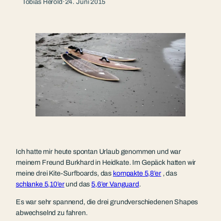
Tobias Herold
·
24. Juni 2015
Ich hatte mir heute spontan Urlaub genommen und war
meinem Freund Burkhard in Heidkate. Im Gepäck hatten wir
meine drei Kite-Surfboards, das
kompakte 5,8’er
, das
schlanke 5,10’er
und das
5,6’er Vanguard
.
Es war sehr spannend, die drei grundverschiedenen Shapes
abwechselnd zu fahren.