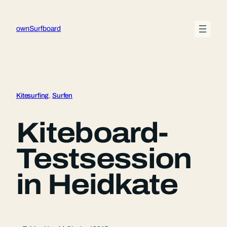
Zum
Inhalt
ownSurfboard
springen
Kitesurfing
, 
Surfen
Kiteboard-
Testsession
in Heidkate