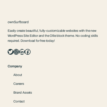
ownSurfboard
Easily create beautiful, fully-customizable websites with the new
WordPress Site Editor and the Ollie block theme. No coding skills
required. Download for free today!
Twitter
Instagram
LinkedIn
Facebook
Company
About
Careers
Brand Assets
Contact