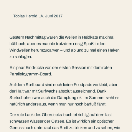
Tobias Herold
·
14. Juni 2017
Gestern Nachmittag waren die Wellen in Heidkate maximal
hüfthoch, aber es machte trotzdem riesig Spaß in den
Windwellen herumzucarven – und ab und zu mal einen Haken
zu schlagen.
Ein paar Eindrücke von der ersten Session mit dem roten
Parallelogramm-Board.
Auf dem Surfboard sind noch keine Foodpads verklebt, aber
der Halt war mit Surfwachs absolut ausreichend. Dank
Surfschuhen war auch die Dämpfung ok. Im Sommer sieht es
natürlich anders aus, wenn man nur noch barfuß fährt.
Der rote Lack des Oberdecks leuchtet richtig auf dem fast
schwarzen Wasser der Ostsee. Es ist wirklich ein optischer
Genuss nach unten auf das Brett zu blicken und zu sehen, wie