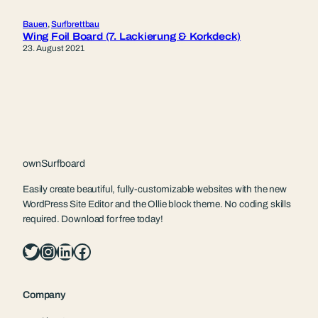
Bauen
, 
Surfbrettbau
Wing Foil Board (7. Lackierung & Korkdeck)
23. August 2021
ownSurfboard
Easily create beautiful, fully-customizable websites with the new
WordPress Site Editor and the Ollie block theme. No coding skills
required. Download for free today!
Twitter
Instagram
LinkedIn
Facebook
Company