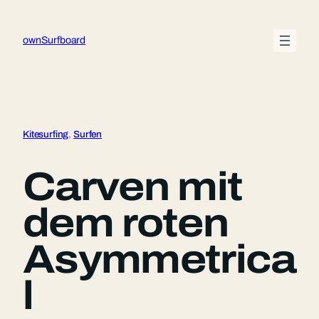
Zum
Inhalt
ownSurfboard
springen
Kitesurfing
, 
Surfen
Carven mit
dem roten
Asymmetrica
l