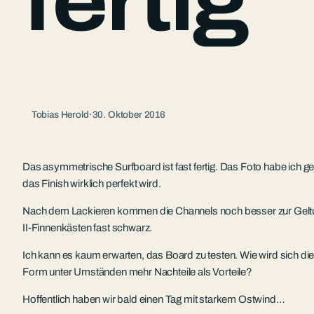
fertig
Tobias Herold
·
30. Oktober 2016
Das asymmetrische Surfboard ist fast fertig. Das Foto habe ich ge
das Finish wirklich perfekt wird.
Nach dem Lackieren kommen die Channels noch besser zur Geltu
II-Finnenkästen fast schwarz.
Ich kann es kaum erwarten, das Board zu testen. Wie wird sich d
Form unter Umständen mehr Nachteile als Vorteile?
Hoffentlich haben wir bald einen Tag mit starkem Ostwind…