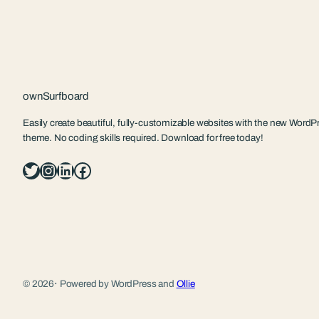
ownSurfboard
Easily create beautiful, fully-customizable websites with the new WordPr
theme. No coding skills required. Download for free today!
Twitter
Instagram
LinkedIn
Facebook
© 2026
·
Powered by WordPress and
Ollie