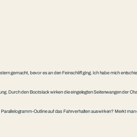
stern gemacht, bevor es an den Feinschliff ging. Ich habe mich entschi
ng. Durch den Bootslack wirken die eingelegten Seitenwangen der Ch
ie Parallelogramm-Outline auf das Fahrverhalten auswirken? Merkt man