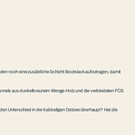
eden noch eine zusätzliche Schicht Bootslack aufzutragen, damit
annels aus dunkelbraunem Wenge-Holz und die verkleideten FCS
 den Unterschied in der kabbeligen Ostsee überhaupt? Hat die