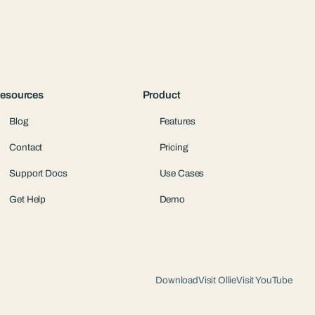
esources
Product
Blog
Features
Contact
Pricing
Support Docs
Use Cases
Get Help
Demo
Download
Visit Ollie
Visit YouTube