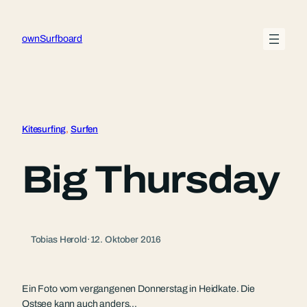
Zum
Inhalt
ownSurfboard
springen
Kitesurfing
, 
Surfen
Big Thursday
Tobias Herold
·
12. Oktober 2016
Ein Foto vom vergangenen Donnerstag in Heidkate. Die
Ostsee kann auch anders…