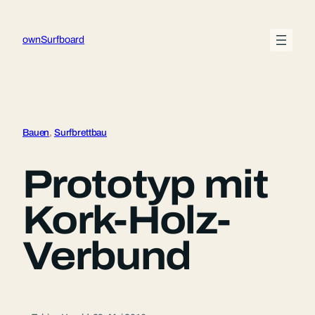
Zum
Inhalt
ownSurfboard
springen
Bauen
, 
Surfbrettbau
Prototyp mit
Kork-Holz-
Verbund