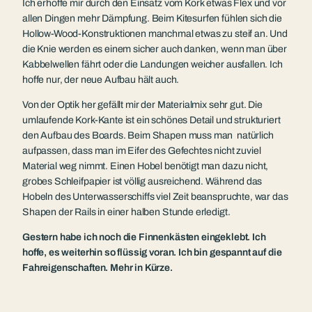
Ich erhoffe mir durch den Einsatz vom Kork etwas Flex und vor
allen Dingen mehr Dämpfung. Beim Kitesurfen fühlen sich die
Hollow-Wood-Konstruktionen manchmal etwas zu steif an. Und
die Knie werden es einem sicher auch danken, wenn man über
Kabbelwellen fährt oder die Landungen weicher ausfallen. Ich
hoffe nur, der neue Aufbau hält auch.
Von der Optik her gefällt mir der Materialmix sehr gut. Die
umlaufende Kork-Kante ist ein schönes Detail und strukturiert
den Aufbau des Boards. Beim Shapen muss man natürlich
aufpassen, dass man im Eifer des Gefechtes nicht zuviel
Material weg nimmt. Einen Hobel benötigt man dazu nicht,
grobes Schleifpapier ist völlig ausreichend. Während das
Hobeln des Unterwasserschiffs viel Zeit beanspruchte, war das
Shapen der Rails in einer halben Stunde erledigt.
Gestern habe ich noch die Finnenkästen eingeklebt. Ich
hoffe, es weiterhin so flüssig voran. Ich bin gespannt auf die
Fahreigenschaften. Mehr in Kürze.