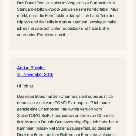
Das Board fährt sich aber im Vergleich zu Surfbrettern in
Standard-Hollow-Wood-Bauweise sehr komfortabel. Man
merkt, dass die Konstruktion dämpft. Ich habe Teile der
Rippen und die Rails in Kork ausgeführt. Versiegelt habe
ich es mit zwei Schichten Bootslack und hatte bisher
auch keine Probleme damit.
Adrian Büchler
14. November 2016
Hi Tobias
Das neue Board mit den Channels sieht super aus! Ich
nehme an es ist vom TOMO Evo inspiriert? Ich baue
gerade eine Chambered Paulownia Version vom
Slater/TOMO SciFi, habe jedoch anstelle von Channels
tiefe Mono to Double Concaves eingefügt. Ich habe beim
Kammern massiv viel Material rausgefräst, so dass an
Deck nur 6mm, und am Bottom nur 5mm übrig bleiben.