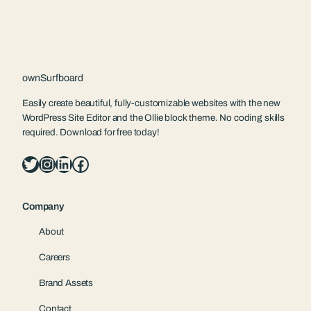
ownSurfboard
Easily create beautiful, fully-customizable websites with the new
WordPress Site Editor and the Ollie block theme. No coding skills
required. Download for free today!
Twitter
Instagram
LinkedIn
Facebook
Company
About
Careers
Brand Assets
Contact