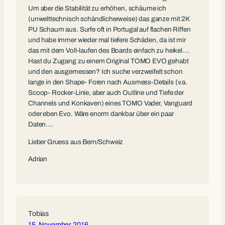
Um aber die Stabilität zu erhöhen, schäume ich
(unwelttechnisch schändlicherweise) das ganze mit 2K
PU Schaum aus. Surfe oft in Portugal auf flachen Riffen
und habe immer wieder mal tiefere Schäden, da ist mir
das mit dem Voll-laufen des Boards einfach zu heikel….
Hast du Zugang zu einem Original TOMO EVO gehabt
und den ausgemessen? Ich suche verzweifelt schon
lange in den Shape- Foren nach Ausmess-Details (v.a.
Scoop- Rocker-Linie, aber auch Outline und Tiefe der
Channels und Konkaven) eines TOMO Vader, Vanguard
oder eben Evo. Wäre enorm dankbar über ein paar
Daten….
Lieber Gruess aus Bern/Schweiz
Adrian
Tobias
15. November 2016