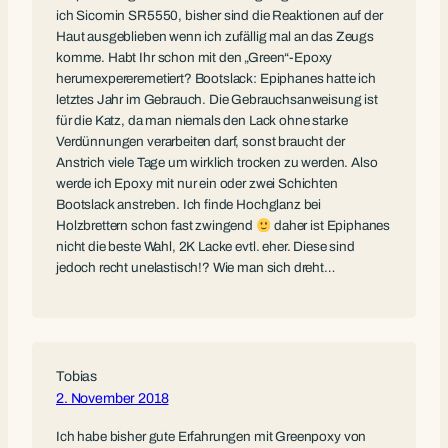
ich Sicomin SR5550, bisher sind die Reaktionen auf der
Haut ausgeblieben wenn ich zufällig mal an das Zeugs
komme. Habt Ihr schon mit den „Green“-Epoxy
herumexpereremetiert? Bootslack: Epiphanes hatte ich
letztes Jahr im Gebrauch. Die Gebrauchsanweisung ist
für die Katz, da man niemals den Lack ohne starke
Verdünnungen verarbeiten darf, sonst braucht der
Anstrich viele Tage um wirklich trocken zu werden. Also
werde ich Epoxy mit nur ein oder zwei Schichten
Bootslack anstreben. Ich finde Hochglanz bei
Holzbrettern schon fast zwingend
daher ist Epiphanes
nicht die beste Wahl, 2K Lacke evtl. eher. Diese sind
jedoch recht unelastisch!? Wie man sich dreht…
Tobias
2. November 2018
Ich habe bisher gute Erfahrungen mit Greenpoxy von