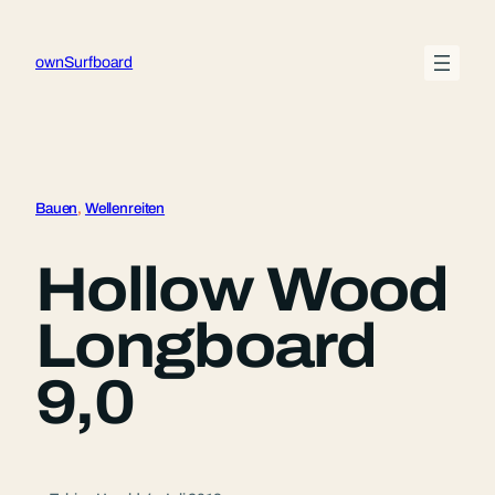
Zum
Inhalt
ownSurfboard
springen
Bauen
, 
Wellenreiten
Hollow Wood
Longboard
9,0