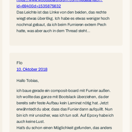
id=6940&d=1535875632
Das Leichte ist das LInke von den beiden, das rechte
wiegt etwas über 6kg. Ich habe es etwas weniger hoch
nochmal gebaut, da ich beim Furnieren extrem Pech
hatte, was aber auch in dem Thread steht…
Flo
10. Oktober 2018
Hallo Tobias,
ich baue gerade ein composit-board mit Furnier außen.
Ich wollte das ganze mit Bootslack überziehen, da der
bereits sehr feste Aufbau kein Laminat nötig hat. Jetzt
erwähntedt du aber, dass das Funier dann aufquillt. Nun
bin ich mir unsicher, was ich tun soll. Auf Epoxy habe ich
auch keine Lust.
Hat’s du schon einen Möglichkeit gefunden, das anders