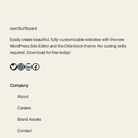
ownSurfboard
Easily create beautiful, fully-customizable websites with the new
WordPress Site Editor and the Ollie block theme. No coding skills
required. Download for free today!
Twitter
Instagram
LinkedIn
Facebook
Company
About
Careers
Brand Assets
Contact