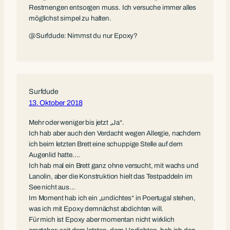
Restmengen entsorgen muss. Ich versuche immer alles
möglichst simpel zu halten.
@Surfdude: Nimmst du nur Epoxy?
Surfdude
13. Oktober 2018
Mehr oder weniger bis jetzt „Ja“.
Ich hab aber auch den Verdacht wegen Allergie, nachdem
ich beim letzten Brett eine schuppige Stelle auf dem
Augenlid hatte….
Ich hab mal ein Brett ganz ohne versucht, mit wachs und
Lanolin, aber die Konstruktion hielt das Testpaddeln im
See nicht aus…
Im Moment hab ich ein „undichtes“ in Poertugal stehen,
was ich mit Epoxy demnächst abdichten will.
Für mich ist Epoxy aber momentan nicht wirklich