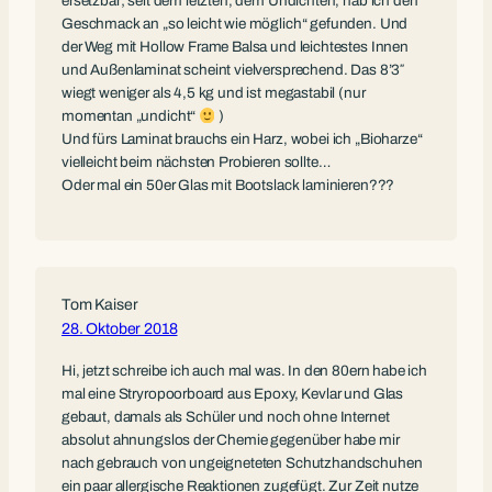
ersetzbar; seit dem letzten, dem Undichten, hab ich den
Geschmack an „so leicht wie möglich“ gefunden. Und
der Weg mit Hollow Frame Balsa und leichtestes Innen
und Außenlaminat scheint vielversprechend. Das 8’3″
wiegt weniger als 4,5 kg und ist megastabil (nur
momentan „undicht“
)
Und fürs Laminat brauchs ein Harz, wobei ich „Bioharze“
vielleicht beim nächsten Probieren sollte…
Oder mal ein 50er Glas mit Bootslack laminieren???
Tom Kaiser
28. Oktober 2018
Hi, jetzt schreibe ich auch mal was. In den 80ern habe ich
mal eine Stryropoorboard aus Epoxy, Kevlar und Glas
gebaut, damals als Schüler und noch ohne Internet
absolut ahnungslos der Chemie gegenüber habe mir
nach gebrauch von ungeigneteten Schutzhandschuhen
ein paar allergische Reaktionen zugefügt. Zur Zeit nutze