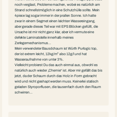
noch verglast, Probleme machen, wobei es natürlich am
Strand schnellstmöglich in eine Schutzhülle sollte. Mein
4piece lag sogar immer in der prallen Sonne. Ich hatte
zwar in einem Segmet einen leichten Wassereingang,
aber gerade dieses Teil war mit EPS Blöcken gefüllt, die
Ursache ist mir nicht ganz klar, aber ich vermute eine
defekte Laminatstelle innerhalb meines
Zerlegemechanismus…
Mein verwendeter Bausdchaum ist Würth Purlogic top,
der ist extrem leicht, 12kg/m³ also 12g/l und hat
Wasseraufnahme von unter 3%.
Vielleicht probierst Du das auch einmal aus, obwohl es
natürlich auch wieder „Chemie“ ist. Aber mir gefällt das bis
jetzt, da der Schaum durch das Holz in Form gebracht
wird und nicht geshapt werden muss. Keinerlei statisch
geladen Styroporflusen, die tausenfach durch den Raum
schwirren…