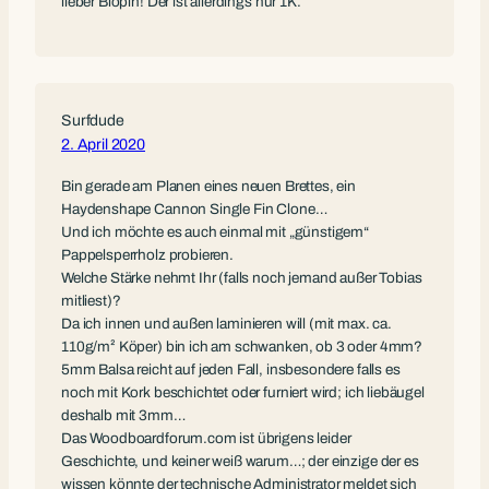
lieber Biopin! Der ist allerdings nur 1K.
Surfdude
2. April 2020
Bin gerade am Planen eines neuen Brettes, ein
Haydenshape Cannon Single Fin Clone…
Und ich möchte es auch einmal mit „günstigem“
Pappelsperrholz probieren.
Welche Stärke nehmt Ihr (falls noch jemand außer Tobias
mitliest)?
Da ich innen und außen laminieren will (mit max. ca.
110g/m² Köper) bin ich am schwanken, ob 3 oder 4mm?
5mm Balsa reicht auf jeden Fall, insbesondere falls es
noch mit Kork beschichtet oder furniert wird; ich liebäugel
deshalb mit 3mm…
Das Woodboardforum.com ist übrigens leider
Geschichte, und keiner weiß warum…; der einzige der es
wissen könnte der technische Administrator meldet sich