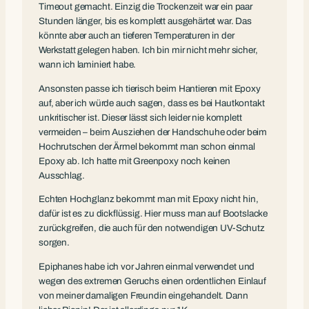
Timeout gemacht. Einzig die Trockenzeit war ein paar
Stunden länger, bis es komplett ausgehärtet war. Das
könnte aber auch an tieferen Temperaturen in der
Werkstatt gelegen haben. Ich bin mir nicht mehr sicher,
wann ich laminiert habe.
Ansonsten passe ich tierisch beim Hantieren mit Epoxy
auf, aber ich würde auch sagen, dass es bei Hautkontakt
unkritischer ist. Dieser lässt sich leider nie komplett
vermeiden – beim Ausziehen der Handschuhe oder beim
Hochrutschen der Ärmel bekommt man schon einmal
Epoxy ab. Ich hatte mit Greenpoxy noch keinen
Ausschlag.
Echten Hochglanz bekommt man mit Epoxy nicht hin,
dafür ist es zu dickflüssig. Hier muss man auf Bootslacke
zurückgreifen, die auch für den notwendigen UV-Schutz
sorgen.
Epiphanes habe ich vor Jahren einmal verwendet und
wegen des extremen Geruchs einen ordentlichen Einlauf
von meiner damaligen Freundin eingehandelt. Dann