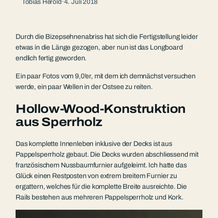
Tobias Herold
·
4. Juli 2018
Durch die Bizepsehnenabriss hat sich die Fertigstellung leider
etwas in die Länge gezogen, aber nun ist das Longboard
endlich fertig geworden.
Ein paar Fotos vom 9,0’er, mit dem ich demnächst versuchen
werde, ein paar Wellen in der Ostsee zu reiten.
Hollow-Wood-Konstruktion
aus Sperrholz
Das komplette Innenleben inklusive der Decks ist aus
Pappelsperrholz gebaut. Die Decks wurden abschliessend mit
französischem Nussbaumfurnier aufgeleimt. Ich hatte das
Glück einen Restposten von extrem breitem Furnier zu
ergattern, welches für die komplette Breite ausreichte. Die
Rails bestehen aus mehreren Pappelsperrholz und Kork.