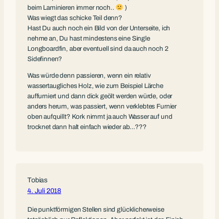
beim Laminieren immer noch..
)
Was wiegt das schicke Teil denn?
Hast Du auch noch ein Bild von der Unterseite, ich
nehme an, Du hast mindestens eine Single
Longboardfin, aber eventuell sind da auch noch 2
Sidefinnen?
Was würde denn passieren, wenn ein relativ
wassertaugliches Holz, wie zum Beispiel Lärche
auffurniert und dann dick geölt werden würde, oder
anders herum, was passiert, wenn verklebtes Furnier
oben aufquillt? Kork nimmt ja auch Wasser auf und
trocknet dann halt einfach wieder ab…???
Tobias
4. Juli 2018
Die punktförmigen Stellen sind glücklicherweise