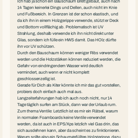
Ich hab ja schon ein Bauschaum Brett gebaut, auch nach
14 Tagen keinerlei Dings und Dellen, auch nicht im Knie
und Fußbereich. In Grenzen ist der schon elastisch, und
da ich ihn in einem Holzgerippe verwende, stützt er Deck
und Bottom vollflächig ab. Problematisch ist UV
Strahlung, deshalb verwende ich ihn nicht direkt unter
Glas, sondern ich fülle ein HWS damit. Das HOlz dürfte
ihn vor UV schützen.
Durch den Bauschaum können weniger Ribs verwendet
werden und die Holzstärken können reduziert werden, die
Gefahr von eindringendem Wasser wird deutlich
vermindert, auch wenn er nicht komplett
geschlossenzellig ist.
Gerade für Dich als Kiter könnte ich mir das gut vorstellen,
probiers doch einfach auch mal aus.
Langzeiterfahrungen hab ich auch noch nicht, nur 14
Tage täglich surfen am Stück, dann war der Urlaub rum.
Zum thema Ventile: Letztlich ist es mir ein Rätsel, warum
in normalen Foamboards keine Ventile verwendet
werden, da ist auch in EPS/Xps letzlich viel Gas drin, das
sich ausdehnen kann, aber da scheint es zu finktionieren.
Warum sollte also ein Schaumgefülltes Holzgerippe, dazu