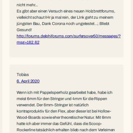
nicht mehr…
Es gibt aber einen Versuch eines neuen Holzbrettforums,
vielleicht schaut IHr ja mal rein, der LInk geht zu meinem
jüngsten Bau, Dank Corona noch ungetestet…; Bliebt
Gesund!
http://forums.delphiforums.com/surfersover50/messages/?
msg=162.62
Tobias
6. April 2020
Wenn ich mit Pappelsperrholz gearbeitet habe, habe ich
meist 6mm für den Stringer und 4mm für die Rippen
verwendet. Der 6mm-Stringer ist natürlich
kontraproduktiv für den Flex, aber dieser ist bei Hollow-
Wood-Boards sowie eher theoretischer Natur. Mit 6mm
hatte ich aber immer das Gefühl, dass die Scoop-
Rockerline tatsächlich erhalten blieb nach dem Verleimen