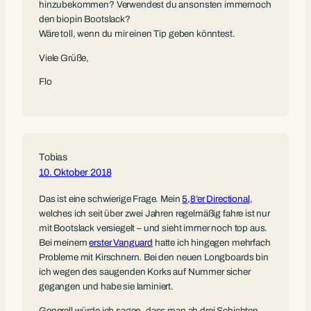
hinzubekommen? Verwendest du ansonsten immernoch
den biopin Bootslack?
Wäre toll, wenn du mir einen Tip geben könntest.
Viele Grüße,
Flo
Tobias
10. Oktober 2018
Das ist eine schwierige Frage. Mein
5,8’er Directional
,
welches ich seit über zwei Jahren regelmäßig fahre ist nur
mit Bootslack versiegelt – und sieht immer noch top aus.
Bei meinem
erster Vanguard
hatte ich hingegen mehrfach
Probleme mit Kirschnern. Bei den neuen Longboards bin
ich wegen des saugenden Korks auf Nummer sicher
gegangen und habe sie laminiert.
Generell würde ich sagen, dass man ab drei Schichten