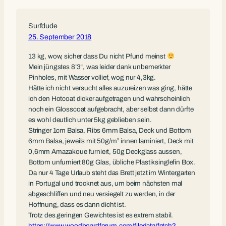
Surfdude
25. September 2018
13 kg, wow, sicher dass Du nicht Pfund meinst
Mein jüngstes 8’3“, was leider dank unbemerkter
Pinholes, mit Wasser vollief, wog nur 4,3kg.
Hätte ich nicht versucht alles auzureizen was ging, hätte
ich den Hotcoat dicker aufgetragen und wahrscheinlich
noch ein Glosscoat aufgebracht, aber selbst dann dürfte
es wohl deutlich unter 5kg geblieben sein.
Stringer 1cm Balsa, Ribs 6mm Balsa, Deck und Bottom
6mm Balsa, jeweils mit 50g/m² innen laminiert, Deck mit
0,6mm Amazakoue furniert, 50g Deckglass aussen,
Bottom unfurniert 80g Glas, übliche Plastiksinglefin Box.
Da nur 4 Tage Urlaub steht das Brett jetzt im Wintergarten
in Portugal und trocknet aus, um beim nächsten mal
abgeschliffen und neu versiegelt zu werden, in der
Hoffnung, dass es dann dicht ist.
Trotz des geringen Gewichtes ist es extrem stabil.
https://www.woodboardforum.com/filedata/fetch?