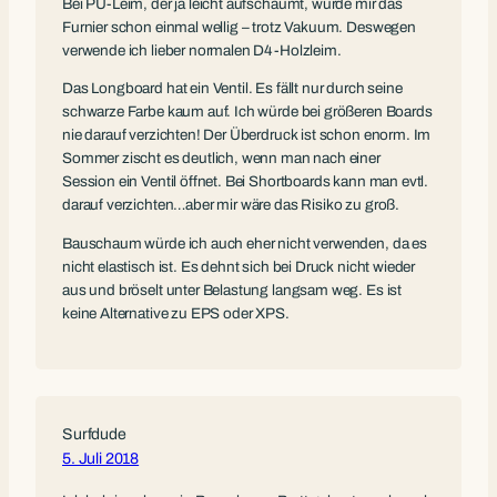
Bei PU-Leim, der ja leicht aufschäumt, wurde mir das
Furnier schon einmal wellig – trotz Vakuum. Deswegen
verwende ich lieber normalen D4-Holzleim.
Das Longboard hat ein Ventil. Es fällt nur durch seine
schwarze Farbe kaum auf. Ich würde bei größeren Boards
nie darauf verzichten! Der Überdruck ist schon enorm. Im
Sommer zischt es deutlich, wenn man nach einer
Session ein Ventil öffnet. Bei Shortboards kann man evtl.
darauf verzichten…aber mir wäre das Risiko zu groß.
Bauschaum würde ich auch eher nicht verwenden, da es
nicht elastisch ist. Es dehnt sich bei Druck nicht wieder
aus und bröselt unter Belastung langsam weg. Es ist
keine Alternative zu EPS oder XPS.
Surfdude
5. Juli 2018