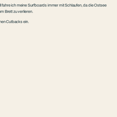
l fahre ich meine Surfboards immer mit Schlaufen, da die Ostsee
Brett zu verlieren.
inen Cutbacks ein.