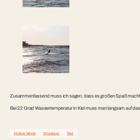
Zusammenfassend muss ich sagen, dass es großen Spaß macht ohne
Bei 22 Grad Wassertemperatur in Kiel muss man langsam auf das 
Hollow Wood
Strapless
Test