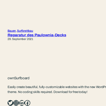
Bauen
, 
Surfbrettbau
Reparatur des Paulownia-Decks
29. September 2021
ownSurfboard
Easily create beautiful, fully-customizable websites with the new WordPr
theme. No coding skills required. Download for free today!
Twitter
Instagram
LinkedIn
Facebook