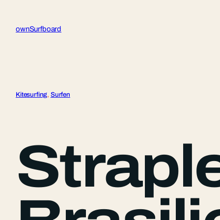
Zum
Inhalt
ownSurfboard
springen
Kitesurfing
, 
Surfen
Strapl