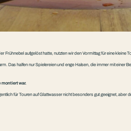
rühnebel aufgelöst hatte, nutzten wir den Vormittag für eine kleine To
arm. Das halfen nur Spielereien und enge Halsen, die immer mit einer
 montiert war.
ntlich für Touren auf Glattwasser nicht besonders gut geeignet, aber dur