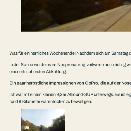
Was für ein herrliches Wochenende! Nachdem sich am Samstag der F
In der Sonne wurde es im Neoprenanzug zeitweise auch richtig w
einer erfrischenden Abkühlung.
Ein paar herbstliche Impressionen von GoPro, die auf der Nose
Ich war mit einem kleinen 9,2er Allround-SUP unterwegs. Es ist eige
rund 8 Kilometer waren locker zu bewältigen.