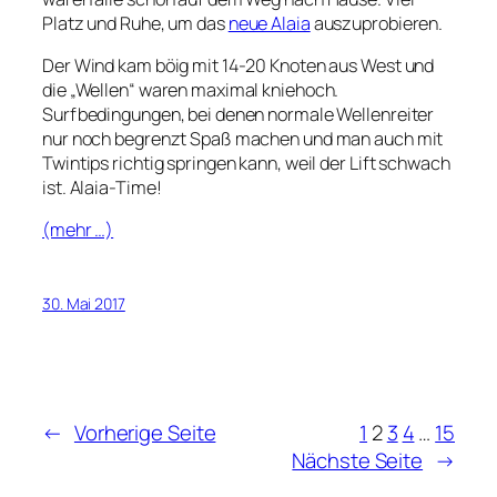
Platz und Ruhe, um das
neue Alaia
auszuprobieren.
Der Wind kam böig mit 14-20 Knoten aus West und
die „Wellen“ waren maximal kniehoch.
Surfbedingungen, bei denen normale Wellenreiter
nur noch begrenzt Spaß machen und man auch mit
Twintips richtig springen kann, weil der Lift schwach
ist. Alaia-Time!
(mehr …)
30. Mai 2017
←
Vorherige Seite
1
2
3
4
…
15
Nächste Seite
→